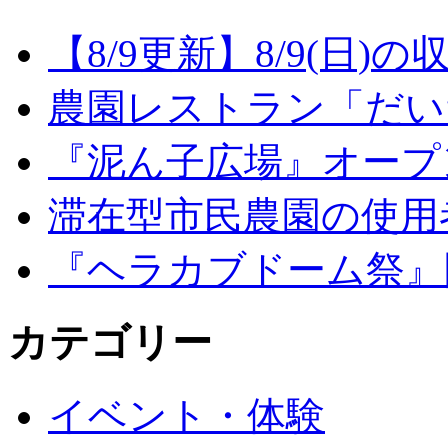
【8/9更新】8/9(日
農園レストラン「だい
『泥ん子広場』オープンの
滞在型市民農園の使用
『ヘラカブドーム祭』
カテゴリー
イベント・体験