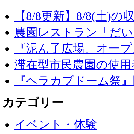
【8/8更新】8/8(土
農園レストラン「だい
『泥ん子広場』オープンの
滞在型市民農園の使用
『ヘラカブドーム祭』
カテゴリー
イベント・体験