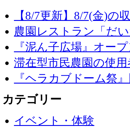
【8/7更新】8/7(金
農園レストラン「だい
『泥ん子広場』オープンの
滞在型市民農園の使用
『ヘラカブドーム祭』
カテゴリー
イベント・体験