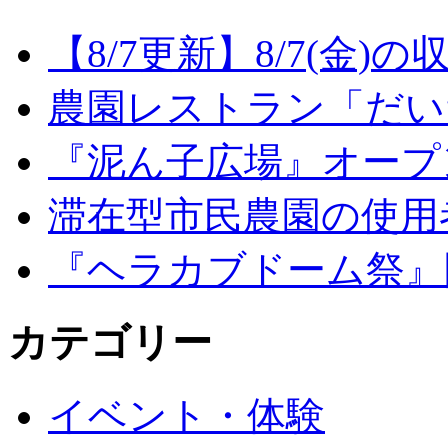
【8/7更新】8/7(金
農園レストラン「だい
『泥ん子広場』オープンの
滞在型市民農園の使用
『ヘラカブドーム祭』
カテゴリー
イベント・体験