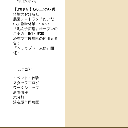
最近の投稿
【8/8更新】8/8(土)の収穫
体験のお知らせ
農園レストラン「だいだ
い」臨時休業について
『泥ん子広場』オープンの
ご案内 8/1～9/30
滞在型市民農園の使用者募
集！
『ヘラカブドーム祭』開
催！
カテゴリー
イベント・体験
スタッフブログ
ワークショップ
新着情報
未分類
滞在型市民農園