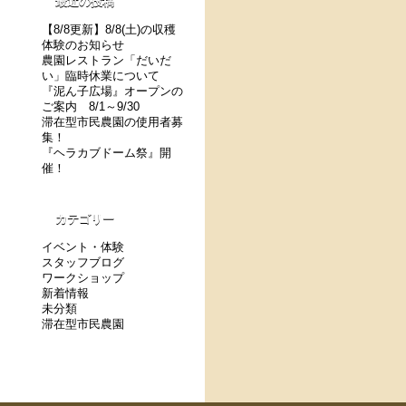
最近の投稿
【8/8更新】8/8(土)の収穫
体験のお知らせ
農園レストラン「だいだ
い」臨時休業について
『泥ん子広場』オープンの
ご案内 8/1～9/30
滞在型市民農園の使用者募
集！
『ヘラカブドーム祭』開
催！
カテゴリー
イベント・体験
スタッフブログ
ワークショップ
新着情報
未分類
滞在型市民農園