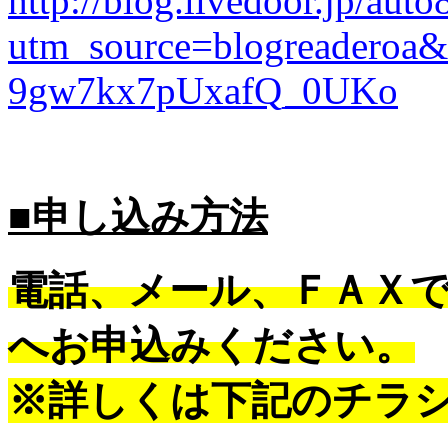
http://blog.livedoor.jp/au
utm_source=blogreadero
9gw7kx7pUxafQ_0UKo
■申し込み方法
電話、メール、ＦＡＸ
へお申込みください。
※詳しくは下記のチラ