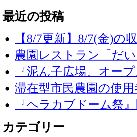
最近の投稿
【8/7更新】8/7(金
農園レストラン「だい
『泥ん子広場』オープンの
滞在型市民農園の使用
『ヘラカブドーム祭』
カテゴリー