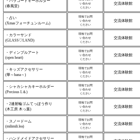
・パラコードキーホルダー
交流体験館
い合わせ
(春風堂)
ください
現地でお問
・占い
交流体験館
い合わせ
(Xmasフォーチュンルーム)
ください
現地でお問
・カラーサンド
交流体験館
い合わせ
(GLASS♡LAND)
ください
現地でお問
・ディンプルアート
交流体験館
い合わせ
(open heart)
ください
現地でお問
・キッズアクセサリー
交流体験館
い合わせ
(華～hana～)
ください
現地でお問
・シャカシャカキーホルダー
交流体験館
い合わせ
(Precious L＆)
ください
現地でお問
・2連射輪ゴムてっぽう作り
交流体験館
い合わせ
(木工房 木っ葉)
ください
現地でお問
・スノードーム
交流体験館
い合わせ
(milimili.lea)
ください
現地でお問
・ハンドメイドアクセサリー