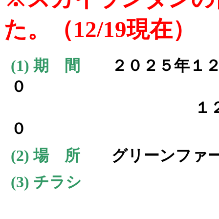
た。（12/19現在）
(1) 期 間
２０２５年１２
０
１２月２１日(日
０
(2) 場 所
グリーンファ
(3) チラシ