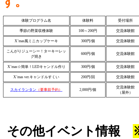
す。
体験プログラム名
体験料
受付場所
季節の野菜収穫体験
100～200円
交流体験館
X’mas風ミニカップケーキ
300円/個
交流体験館
こんがりジューシー！ターキーレッ
600円/個
交流体験館
グ焼き
X’mas☆簡単！LEDキャンドル作り
300円/個
交流体験館
X’mas ver.キャンドルすくい
200円/回
交流体験館
交流体験館
スカイランタン
（要事前予約）
2,000円/個
（屋外）
その他イベント情報