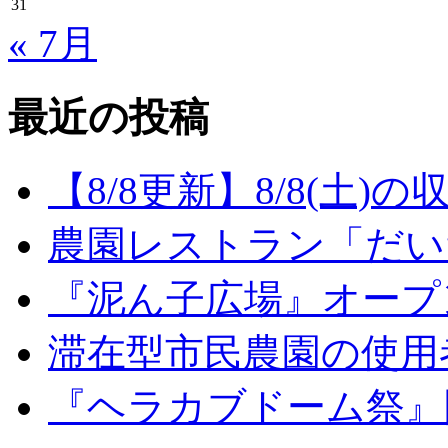
31
« 7月
最近の投稿
【8/8更新】8/8(土
農園レストラン「だい
『泥ん子広場』オープンの
滞在型市民農園の使用
『ヘラカブドーム祭』