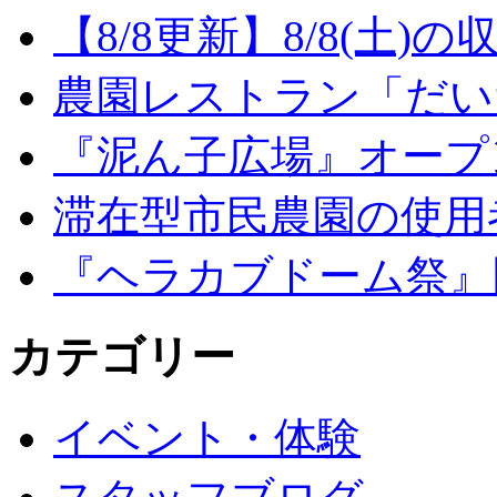
【8/8更新】8/8(土
農園レストラン「だい
『泥ん子広場』オープンの
滞在型市民農園の使用
『ヘラカブドーム祭』
カテゴリー
イベント・体験