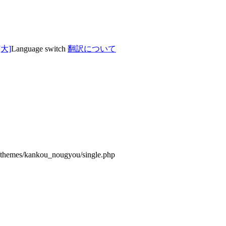
Language switch
翻訳について
/themes/kankou_nougyou/single.php