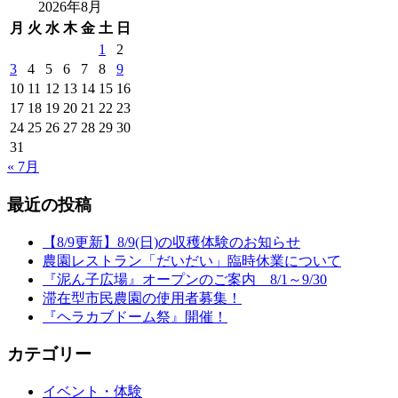
2026年8月
月
火
水
木
金
土
日
1
2
3
4
5
6
7
8
9
10
11
12
13
14
15
16
17
18
19
20
21
22
23
24
25
26
27
28
29
30
31
« 7月
最近の投稿
【8/9更新】8/9(日)の収穫体験のお知らせ
農園レストラン「だいだい」臨時休業について
『泥ん子広場』オープンのご案内 8/1～9/30
滞在型市民農園の使用者募集！
『ヘラカブドーム祭』開催！
カテゴリー
イベント・体験