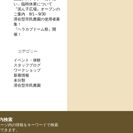
い」臨時休業について
『泥ん子広場』オープンの
ご案内 8/1～9/30
滞在型市民農園の使用者募
集！
『ヘラカブドーム祭』開
催！
カテゴリー
イベント・体験
スタッフブログ
ワークショップ
新着情報
未分類
滞在型市民農園
ページ内の情報をキーワードで検索
ができます。