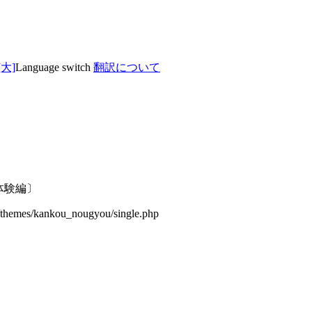
Language switch
翻訳について
体験編〕
/themes/kankou_nougyou/single.php