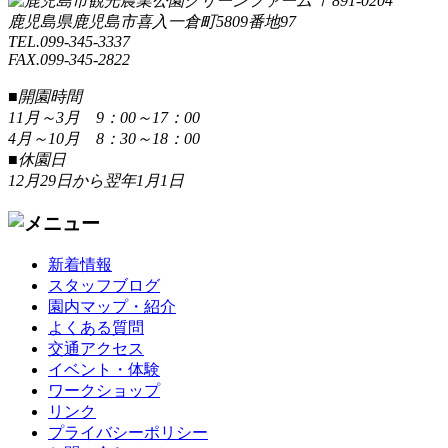
〒891-0204
鹿児島県鹿児島市喜入一倉町5809番地97
TEL.099-345-3337
FAX.099-345-2822
■開園時間
11月～3月 9：00～17：00
4月～10月 8：30～18：00
■休園日
12月29日から翌年1月1日
新着情報
スタッフブログ
園内マップ・紹介
よくある質問
交通アクセス
イベント・体験
ワークショップ
リンク
プライバシーポリシー