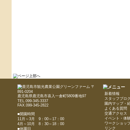
〒
891-0204
新着情報
鹿児島県鹿児島市喜入一倉町5809番地97
スタッフブロ
TEL.099-345-3337
園内マップ・
FAX.099-345-2822
よくある質問
交通アクセス
■開園時間
イベント・体
11月～3月 9：00～17：00
ワークショッ
4月～10月 8：30～18：00
リンク
■休園日