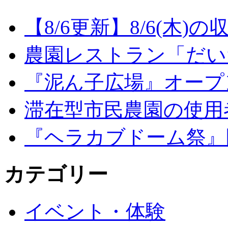
【8/6更新】8/6(木
農園レストラン「だい
『泥ん子広場』オープンの
滞在型市民農園の使用
『ヘラカブドーム祭』
カテゴリー
イベント・体験