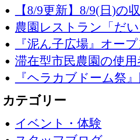
【8/9更新】8/9(日
農園レストラン「だい
『泥ん子広場』オープンの
滞在型市民農園の使用
『ヘラカブドーム祭』
カテゴリー
イベント・体験