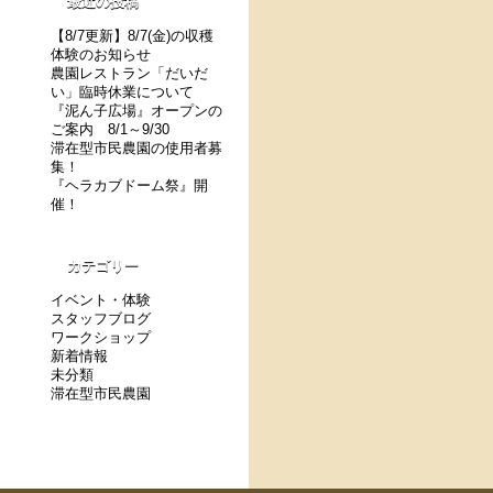
最近の投稿
【8/7更新】8/7(金)の収穫
体験のお知らせ
農園レストラン「だいだ
い」臨時休業について
『泥ん子広場』オープンの
ご案内 8/1～9/30
滞在型市民農園の使用者募
集！
『ヘラカブドーム祭』開
催！
カテゴリー
イベント・体験
スタッフブログ
ワークショップ
新着情報
未分類
滞在型市民農園