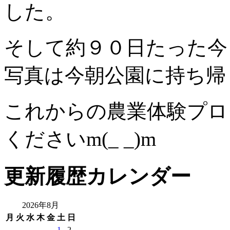
した。
そして約９０日たった今
写真は今朝公園に持ち帰
これからの農業体験プ
くださいm(_ _)m
更新履歴カレンダー
2026年8月
月
火
水
木
金
土
日
1
2