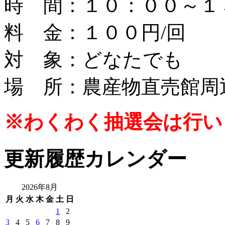
時 間：１０：００～１
料 金：１００円/回
対 象：どなたでも
場 所：農産物直売館周
※わくわく抽選会は行い
更新履歴カレンダー
2026年8月
月
火
水
木
金
土
日
1
2
3
4
5
6
7
8
9