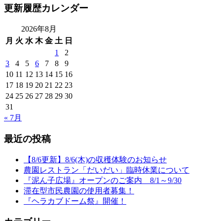
更新履歴カレンダー
2026年8月
月
火
水
木
金
土
日
1
2
3
4
5
6
7
8
9
10
11
12
13
14
15
16
17
18
19
20
21
22
23
24
25
26
27
28
29
30
31
« 7月
最近の投稿
【8/6更新】8/6(木)の収穫体験のお知らせ
農園レストラン「だいだい」臨時休業について
『泥ん子広場』オープンのご案内 8/1～9/30
滞在型市民農園の使用者募集！
『ヘラカブドーム祭』開催！