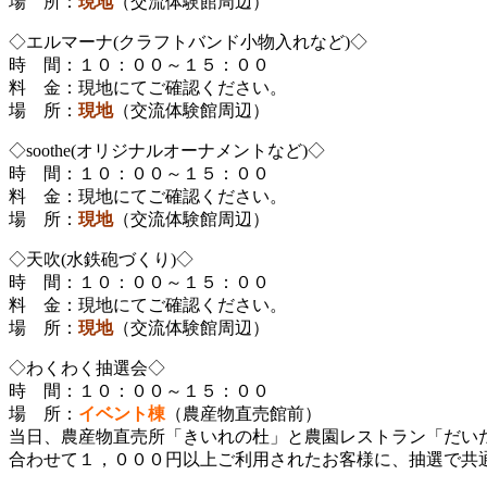
場 所：
現地
（交流体験館周辺）
◇エルマーナ(クラフトバンド小物入れなど)◇
時 間：１０：００～１５：００
料 金：現地にてご確認ください。
場 所：
現地
（交流体験館周辺）
◇soothe(オリジナルオーナメントなど)◇
時 間：１０：００～１５：００
料 金：現地にてご確認ください。
場 所：
現地
（交流体験館周辺）
◇天吹(水鉄砲づくり)◇
時 間：１０：００～１５：００
料 金：現地にてご確認ください。
場 所：
現地
（交流体験館周辺）
◇わくわく抽選会◇
時 間：１０：００～１５：００
場 所：
イベント棟
（農産物直売館前）
当日、農産物直売所「きいれの杜」と農園レストラン「だい
合わせて１，０００円以上ご利用されたお客様に、抽選で共