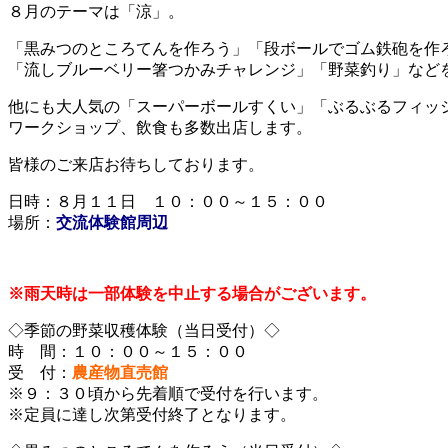
８月のテーマは「涼」。
「黒みつのところてんを作ろう」「段ボールでゴム鉄砲を作
「流しブルーベリー箸つかみチャレンジ」「野菜釣り」など
他にも大人気の「スーパーボールすくい」「ぶるぶるフィッ
ワークショップ、飲食も多数出店します。
皆様のご来店お待ちしております。
日時：８月１１日 １０：００～１５：００
場所：
交流体験館周辺
※雨天時は一部体験を中止する場合がございます。
◇季節の野菜収穫体験（当日受付）◇
時 間：１０：００～１５：００
受 付：
農産物直売館
※９：３０頃から先着順で受付を行います。
※定員に達し次第受付終了となります。