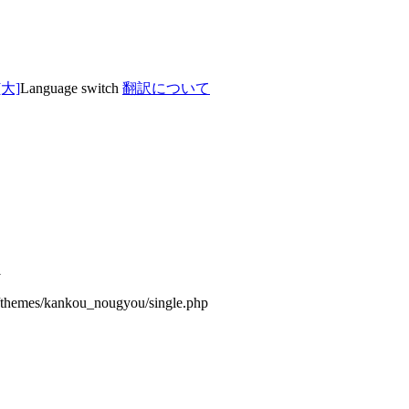
Language switch
翻訳について
1
/themes/kankou_nougyou/single.php