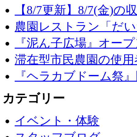
【8/7更新】8/7(金
農園レストラン「だい
『泥ん子広場』オープンの
滞在型市民農園の使用
『ヘラカブドーム祭』
カテゴリー
イベント・体験