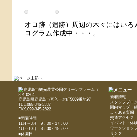
オロ跡（遺跡）周辺の木々には
ログラム作成中・・・。
〒
891-0204
新着情報
鹿児島県鹿児島市喜入一倉町5809番地97
スタッフブロ
TEL.099-345-3337
園内マップ・
FAX.099-345-2822
よくある質問
交通アクセス
■開園時間
イベント・体
11月～3月 9：00～17：00
ワークショッ
4月～10月 8：30～18：00
リンク
■休園日