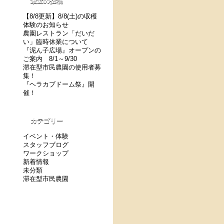
最近の投稿
【8/8更新】8/8(土)の収穫
体験のお知らせ
農園レストラン「だいだ
い」臨時休業について
『泥ん子広場』オープンの
。
ご案内 8/1～9/30
滞在型市民農園の使用者募
集！
『ヘラカブドーム祭』開
催！
カテゴリー
イベント・体験
スタッフブログ
ワークショップ
新着情報
未分類
滞在型市民農園