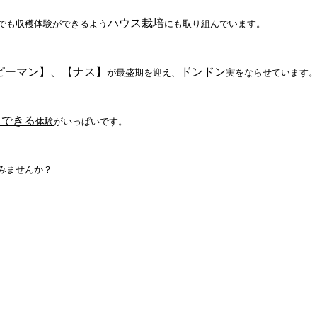
ハウス栽培
でも収穫体験ができるよう
にも取り組んでいます。
ピーマン】、【ナス】
ドンドン
が最盛期を迎え、
実をならせています
できる
も
体験
がいっぱいです。
みませんか？