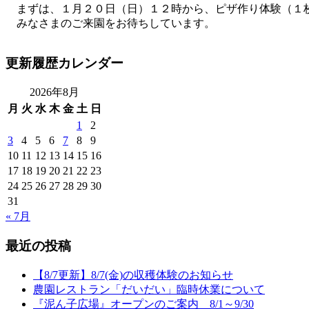
まずは、１月２０日（日）１２時から、ピザ作り体験（１
みなさまのご来園をお待ちしています。
更新履歴カレンダー
2026年8月
月
火
水
木
金
土
日
1
2
3
4
5
6
7
8
9
10
11
12
13
14
15
16
17
18
19
20
21
22
23
24
25
26
27
28
29
30
31
« 7月
最近の投稿
【8/7更新】8/7(金)の収穫体験のお知らせ
農園レストラン「だいだい」臨時休業について
『泥ん子広場』オープンのご案内 8/1～9/30