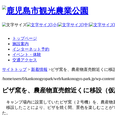
トップページ
施設案内
インターネット予約
イベント・体験
交通アクセス
サイトトップ
>
新着情報
>
ピザ窯を、農産物直売館近くに移
/home/users/0/kankonogyopark/web/kankonogyo-park.jp/wp-content
ピザ窯を、農産物直売館近くに移設（仮
キャンプ場内に設置していたピザ窯（２号機）を、農産物直
移設したことにより、ピザを焼く間、景色を楽しむことがで
た。