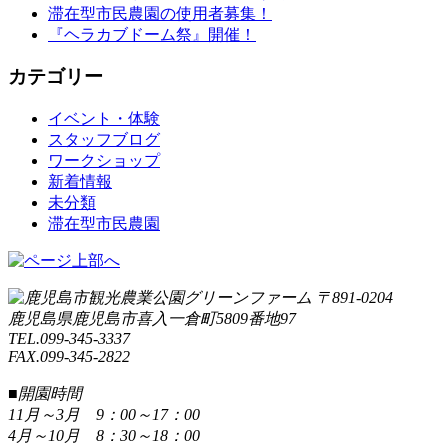
滞在型市民農園の使用者募集！
『ヘラカブドーム祭』開催！
カテゴリー
イベント・体験
スタッフブログ
ワークショップ
新着情報
未分類
滞在型市民農園
〒891-0204
鹿児島県鹿児島市喜入一倉町5809番地97
TEL.099-345-3337
FAX.099-345-2822
■開園時間
11月～3月 9：00～17：00
4月～10月 8：30～18：00