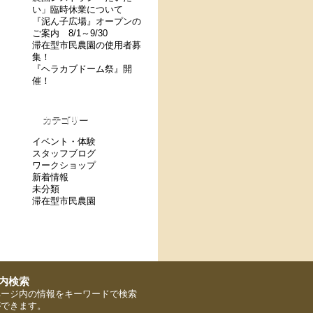
い」臨時休業について
『泥ん子広場』オープンの
ご案内 8/1～9/30
滞在型市民農園の使用者募
集！
『ヘラカブドーム祭』開
催！
カテゴリー
イベント・体験
スタッフブログ
ワークショップ
新着情報
未分類
滞在型市民農園
ページ内の情報をキーワードで検索
ができます。