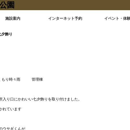
施設案内
インターネット予約
イベント・体
七夕飾り
 くもり時々雨 管理棟
所入り口にかわいい七夕飾りを取り付けました。
かれています
のウサギくんが