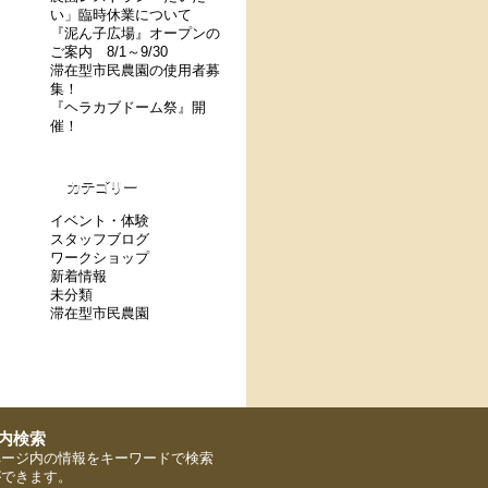
い」臨時休業について
『泥ん子広場』オープンの
ご案内 8/1～9/30
滞在型市民農園の使用者募
集！
『ヘラカブドーム祭』開
催！
カテゴリー
イベント・体験
スタッフブログ
ワークショップ
新着情報
未分類
滞在型市民農園
ページ内の情報をキーワードで検索
ができます。