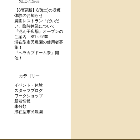
最近の投稿
【8/8更新】8/8(土)の収穫
体験のお知らせ
農園レストラン「だいだ
い」臨時休業について
『泥ん子広場』オープンの
ご案内 8/1～9/30
滞在型市民農園の使用者募
集！
『ヘラカブドーム祭』開
催！
カテゴリー
イベント・体験
スタッフブログ
ワークショップ
新着情報
未分類
滞在型市民農園