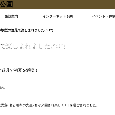
施設案内
インターネット予約
イベント・体
体験型の遠足で楽しまれました(^O^)
で楽しまれました(^O^)
と遊具で初夏を満喫！
土） 晴れ
生児童8名と引率の先生2名が来園され楽しく1日を過ごされました。