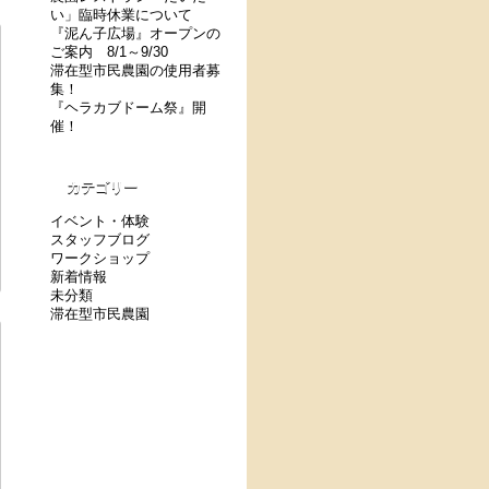
い」臨時休業について
『泥ん子広場』オープンの
ご案内 8/1～9/30
滞在型市民農園の使用者募
集！
『ヘラカブドーム祭』開
催！
カテゴリー
イベント・体験
スタッフブログ
ワークショップ
新着情報
未分類
滞在型市民農園