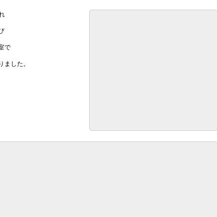
れ
び
室で
りました。