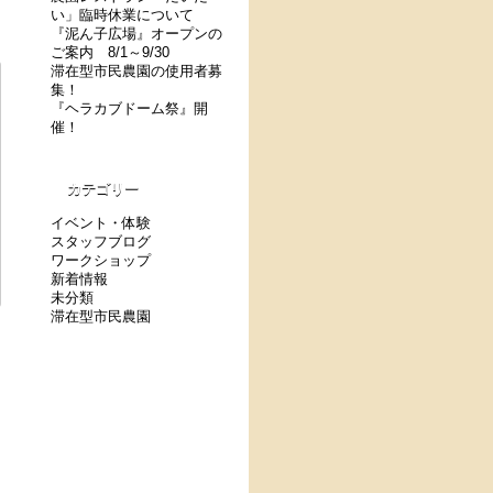
い」臨時休業について
『泥ん子広場』オープンの
ご案内 8/1～9/30
滞在型市民農園の使用者募
集！
『ヘラカブドーム祭』開
催！
カテゴリー
イベント・体験
スタッフブログ
ワークショップ
新着情報
未分類
滞在型市民農園