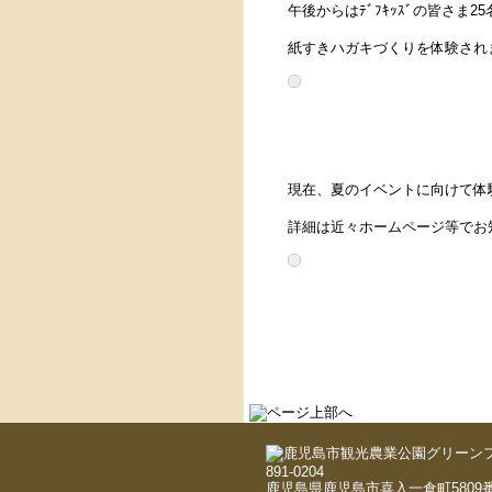
午後からはﾃﾞﾌｷｯｽﾞの皆さま2
紙すきハガキづくりを体験され
現在、夏のイベントに向けて体
詳細は近々ホームページ等でお
891-0204
鹿児島県鹿児島市喜入一倉町5809番