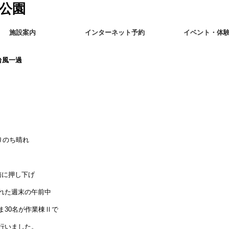
施設案内
インターネット予約
イベント・体
台風一過
りのち晴れ
南に押し下げ
れた週末の午前中
ま30名が作業棟Ⅱで
行いました。