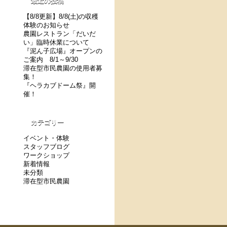
最近の投稿
【8/8更新】8/8(土)の収穫
体験のお知らせ
農園レストラン「だいだ
い」臨時休業について
『泥ん子広場』オープンの
ご案内 8/1～9/30
滞在型市民農園の使用者募
集！
『ヘラカブドーム祭』開
催！
カテゴリー
イベント・体験
スタッフブログ
ワークショップ
新着情報
未分類
滞在型市民農園