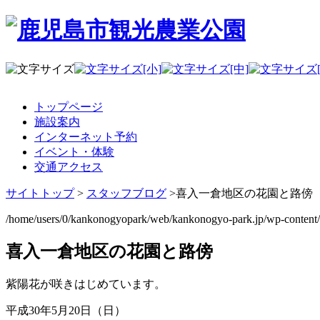
トップページ
施設案内
インターネット予約
イベント・体験
交通アクセス
サイトトップ
>
スタッフブログ
>
喜入一倉地区の花園と路傍
/home/users/0/kankonogyopark/web/kankonogyo-park.jp/wp-content
喜入一倉地区の花園と路傍
紫陽花が咲きはじめています。
平成30年5月20日（日）