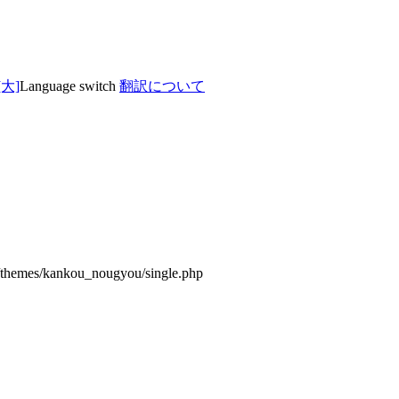
Language switch
翻訳について
/themes/kankou_nougyou/single.php