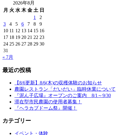
2026年8月
月
火
水
木
金
土
日
1
2
3
4
5
6
7
8
9
10
11
12
13
14
15
16
17
18
19
20
21
22
23
24
25
26
27
28
29
30
31
« 7月
最近の投稿
【8/6更新】8/6(木)の収穫体験のお知らせ
農園レストラン「だいだい」臨時休業について
『泥ん子広場』オープンのご案内 8/1～9/30
滞在型市民農園の使用者募集！
『ヘラカブドーム祭』開催！
カテゴリー
イベント・体験