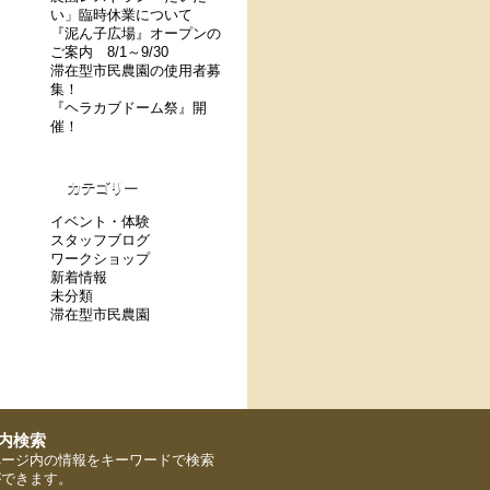
い」臨時休業について
『泥ん子広場』オープンの
ご案内 8/1～9/30
滞在型市民農園の使用者募
集！
『ヘラカブドーム祭』開
催！
カテゴリー
イベント・体験
スタッフブログ
ワークショップ
新着情報
未分類
滞在型市民農園
ページ内の情報をキーワードで検索
ができます。