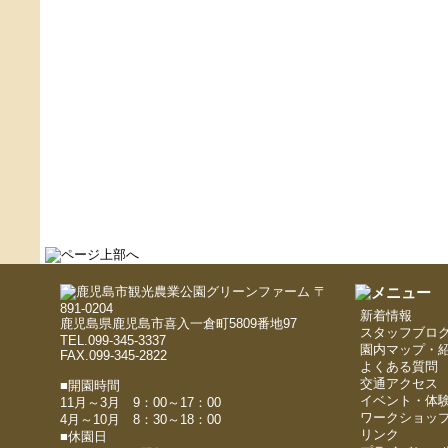
〒
891-0204
新着情報
鹿児島県鹿児島市喜入一倉町5809番地97
スタッフブロ
TEL.099-345-3337
園内マップ・
FAX.099-345-2822
よくある質問
交通アクセス
■開園時間
イベント・体
11月～3月 9：00～17：00
ワークショッ
4月～10月 8：30～18：00
リンク
■休園日