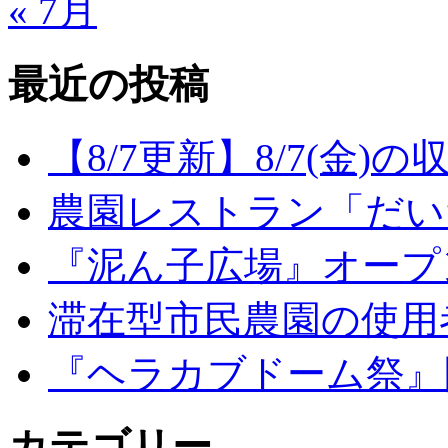
« 7月
最近の投稿
【8/7更新】8/7(金
農園レストラン「だい
『泥ん子広場』オープンの
滞在型市民農園の使用
『ヘラカブドーム祭』
カテゴリー