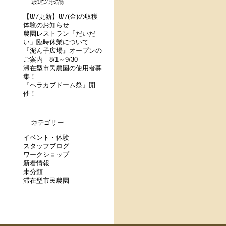
最近の投稿
【8/7更新】8/7(金)の収穫
体験のお知らせ
農園レストラン「だいだ
い」臨時休業について
『泥ん子広場』オープンの
ご案内 8/1～9/30
滞在型市民農園の使用者募
集！
『ヘラカブドーム祭』開
催！
カテゴリー
イベント・体験
スタッフブログ
ワークショップ
新着情報
未分類
滞在型市民農園