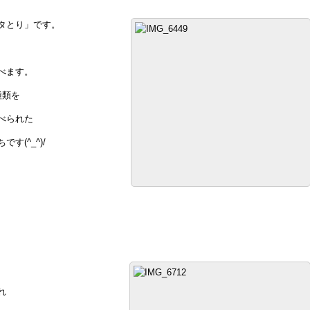
タとり」です。
べます。
種類を
べられた
す(^_^)/
れ