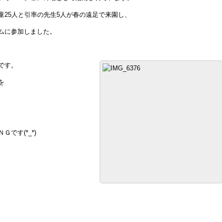
童25人と引率の先生5人が春の遠足で来園し、
ムに参加しました。
です。
を
。
です(*_*)