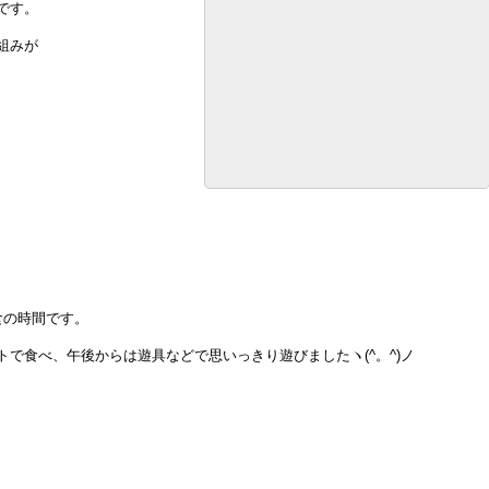
です。
組みが
食の時間です。
で食べ、午後からは遊具などで思いっきり遊びましたヽ(^。^)ノ