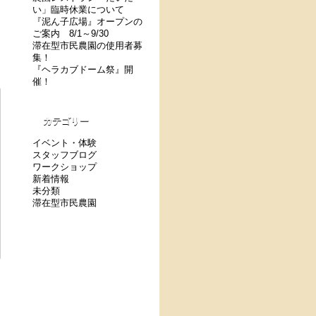
い」臨時休業について
『泥ん子広場』オープンの
ご案内 8/1～9/30
滞在型市民農園の使用者募
集！
『ヘラカブドーム祭』開
催！
カテゴリー
イベント・体験
スタッフブログ
ワークショップ
新着情報
未分類
滞在型市民農園