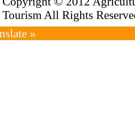
Copyright © 2012 Agricultu
Tourism All Rights Reserve
nslate »