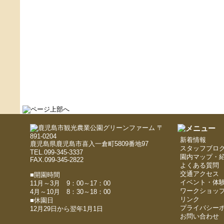
〒
891-0204
新着情報
鹿児島県鹿児島市喜入一倉町5809番地97
スタッフブロ
TEL.099-345-3337
園内マップ・
FAX.099-345-2822
よくある質問
交通アクセス
■開園時間
イベント・体
11月～3月 9：00～17：00
ワークショッ
4月～10月 8：30～18：00
リンク
■休園日
プライバシー
12月29日から翌年1月1日
お問い合わせ