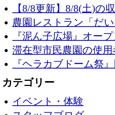
【8/8更新】8/8(土
農園レストラン「だい
『泥ん子広場』オープンの
滞在型市民農園の使用
『ヘラカブドーム祭』
カテゴリー
イベント・体験