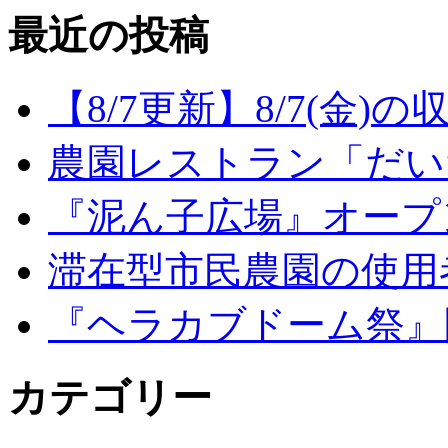
最近の投稿
【8/7更新】8/7(金
農園レストラン「だい
『泥ん子広場』オープンの
滞在型市民農園の使用
『ヘラカブドーム祭』
カテゴリー