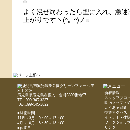
よく混ぜ終わったら型に入れ、急速
上がりですヽ(^。^)ノ
〒
891-0204
新着情報
鹿児島県鹿児島市喜入一倉町5809番地97
スタッフブロ
TEL.099-345-3337
園内マップ・
FAX.099-345-2822
よくある質問
交通アクセス
■開園時間
イベント・体
11月～3月 9：00～17：00
ワークショッ
4月～10月 8：30～18：00
リンク
■休園日