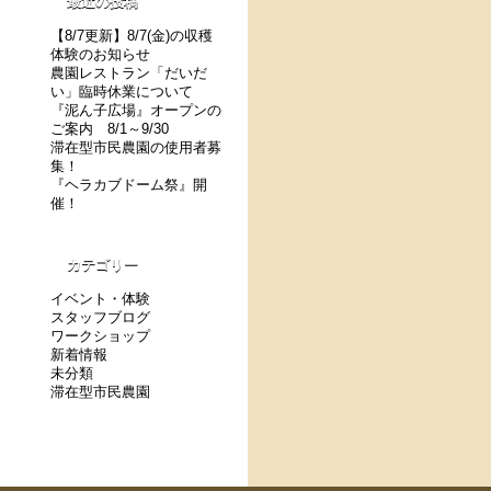
最近の投稿
【8/7更新】8/7(金)の収穫
体験のお知らせ
農園レストラン「だいだ
い」臨時休業について
『泥ん子広場』オープンの
ご案内 8/1～9/30
滞在型市民農園の使用者募
集！
『ヘラカブドーム祭』開
催！
カテゴリー
イベント・体験
スタッフブログ
ワークショップ
新着情報
未分類
滞在型市民農園