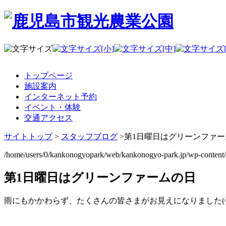
トップページ
施設案内
インターネット予約
イベント・体験
交通アクセス
サイトトップ
>
スタッフブログ
>
第1日曜日はグリーンファー
/home/users/0/kankonogyopark/web/kankonogyo-park.jp/wp-content
第1日曜日はグリーンファームの日
雨にもかかわらず、たくさんの皆さまがお見えになりました(^