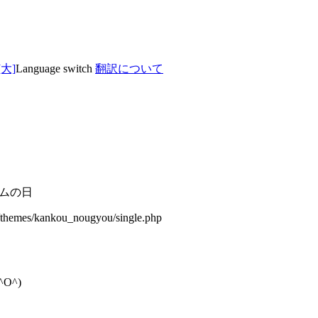
Language switch
翻訳について
ムの日
/themes/kankou_nougyou/single.php
O^)