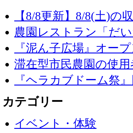
【8/8更新】8/8(土
農園レストラン「だい
『泥ん子広場』オープンの
滞在型市民農園の使用
『ヘラカブドーム祭』
カテゴリー
イベント・体験