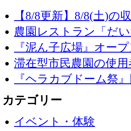
【8/8更新】8/8(土
農園レストラン「だい
『泥ん子広場』オープンの
滞在型市民農園の使用
『ヘラカブドーム祭』
カテゴリー
イベント・体験