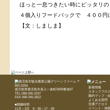
ほっと一息つきたい時にピッタリのス
４個入りフードパックで ４００円
【文：しましま】
〒
891-0204
新着情報
鹿児島県鹿児島市喜入一倉町5809番地97
スタッフブロ
TEL.099-345-3337
園内マップ・
FAX.099-345-2822
よくある質問
交通アクセス
■開園時間
イベント・体
11月～3月 9：00～17：00