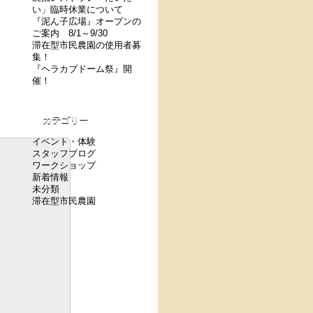
い」臨時休業について
『泥ん子広場』オープンの
ご案内 8/1～9/30
滞在型市民農園の使用者募
集！
『ヘラカブドーム祭』開
催！
カテゴリー
イベント・体験
スタッフブログ
ワークショップ
新着情報
未分類
滞在型市民農園