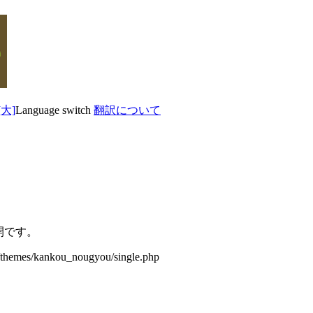
Language switch
翻訳について
開です。
/themes/kankou_nougyou/single.php