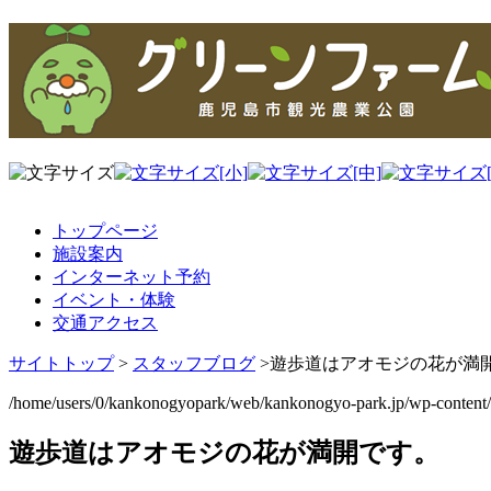
トップページ
施設案内
インターネット予約
イベント・体験
交通アクセス
サイトトップ
>
スタッフブログ
>
遊歩道はアオモジの花が満
/home/users/0/kankonogyopark/web/kankonogyo-park.jp/wp-content
遊歩道はアオモジの花が満開です。