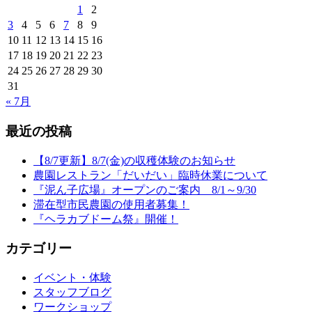
1
2
3
4
5
6
7
8
9
10
11
12
13
14
15
16
17
18
19
20
21
22
23
24
25
26
27
28
29
30
31
« 7月
最近の投稿
【8/7更新】8/7(金)の収穫体験のお知らせ
農園レストラン「だいだい」臨時休業について
『泥ん子広場』オープンのご案内 8/1～9/30
滞在型市民農園の使用者募集！
『ヘラカブドーム祭』開催！
カテゴリー
イベント・体験
スタッフブログ
ワークショップ