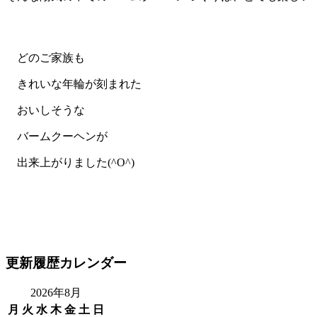
どのご家族も
きれいな年輪が刻まれた
おいしそうな
バームクーヘンが
出来上がりました(^O^)
更新履歴カレンダー
2026年8月
月
火
水
木
金
土
日