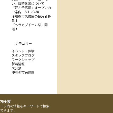
い」臨時休業について
『泥ん子広場』オープンの
ご案内 8/1～9/30
滞在型市民農園の使用者募
集！
『ヘラカブドーム祭』開
催！
カテゴリー
イベント・体験
スタッフブログ
ワークショップ
新着情報
未分類
滞在型市民農園
ページ内の情報をキーワードで検索
ができます。