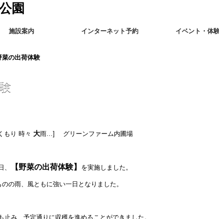
施設案内
インターネット予約
イベント・体
野菜の出荷体験
験
大
くもり 時々
雨…] グリーンファーム内圃場
【野菜の出荷体験】
日、
を実施しました。
たものの雨、風ともに強い一日となりました。
も止み、予定通りに収穫を進めることができました。