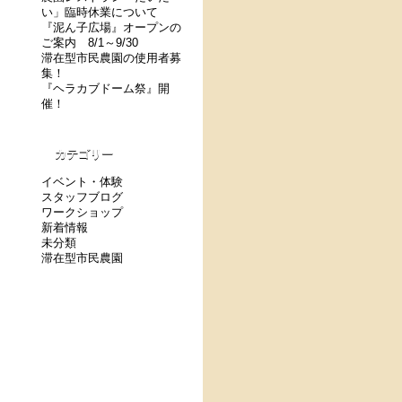
い」臨時休業について
『泥ん子広場』オープンの
ご案内 8/1～9/30
滞在型市民農園の使用者募
集！
『ヘラカブドーム祭』開
催！
カテゴリー
イベント・体験
スタッフブログ
ワークショップ
新着情報
未分類
滞在型市民農園